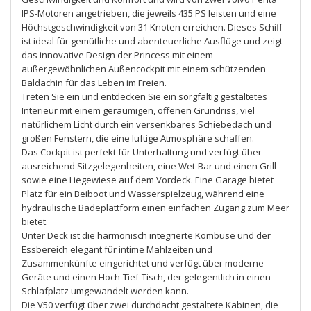
IPS-Motoren angetrieben, die jeweils 435 PS leisten und eine
Höchstgeschwindigkeit von 31 Knoten erreichen. Dieses Schiff
ist ideal für gemütliche und abenteuerliche Ausflüge und zeigt
das innovative Design der Princess mit einem
außergewöhnlichen Außencockpit mit einem schützenden
Baldachin für das Leben im Freien.
Treten Sie ein und entdecken Sie ein sorgfältig gestaltetes
Interieur mit einem geräumigen, offenen Grundriss, viel
natürlichem Licht durch ein versenkbares Schiebedach und
großen Fenstern, die eine luftige Atmosphäre schaffen.
Das Cockpit ist perfekt für Unterhaltung und verfügt über
ausreichend Sitzgelegenheiten, eine Wet-Bar und einen Grill
sowie eine Liegewiese auf dem Vordeck. Eine Garage bietet
Platz für ein Beiboot und Wasserspielzeug, während eine
hydraulische Badeplattform einen einfachen Zugang zum Meer
bietet.
Unter Deck ist die harmonisch integrierte Kombüse und der
Essbereich elegant für intime Mahlzeiten und
Zusammenkünfte eingerichtet und verfügt über moderne
Geräte und einen Hoch-Tief-Tisch, der gelegentlich in einen
Schlafplatz umgewandelt werden kann.
Die V50 verfügt über zwei durchdacht gestaltete Kabinen, die