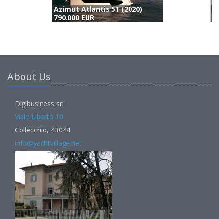
San Juan Yachts San Juan 48 (2009)
A
(
820.000 €
) 750.000 EUR
6
About Us
Digibusiness srl
Viale Libertà 10
Collecchio, 43044
info@yachtvillage.net