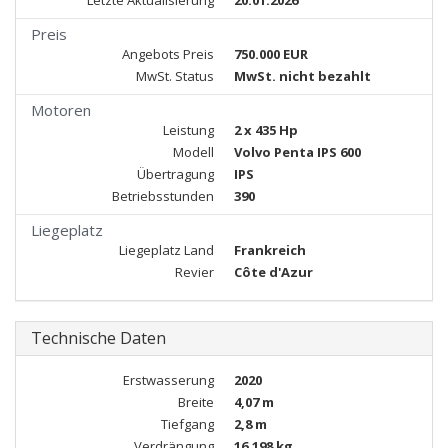
Letzte Aktualisierung
20.01.2026
Preis
Angebots Preis
750.000 EUR
MwSt. Status
MwSt. nicht bezahlt
Motoren
Leistung
2 x 435 Hp
Modell
Volvo Penta IPS 600
Übertragung
IPS
Betriebsstunden
390
Liegeplatz
Liegeplatz Land
Frankreich
Revier
Côte d'Azur
Technische Daten
Erstwasserung
2020
Breite
4,07 m
Tiefgang
2,8 m
Verdrängung
16.198 kg