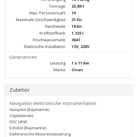
Tonnage
25,89 t
Max. Personenzahl
10
Maximale Geschwindigkeit
31 Kn
Reichweite
18 Kn
Kraftstofftank
1.325 l
Frischwassertank
364 l
Elektrische Installation
12V, 220V
Generatoren
Leistung
1 x 11 Kw
Marke
Onan
Zubehör
Navigation elektronische Instrumentation
Autopilot (Raymarine)
Copilotensitz
DSC UKW
Echolot (Raymarine)
Elektronische Motorensteuerung