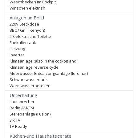
Waschbecken im Cockpit
Winschen elektrish
Anlagen an Bord
220V Steckdose
BBQ/ Grill (Kenyon)
2 x elektrische Toilette
Faekalientank
Heizung
Inverter
Klimaanlage (also in the cockpit and)
Klimaanlage reverse cycle
Meerwasser Entsalzungsanlage (Idromar)
Schwarzwassertank
Warmwasserbereiter
Unterhaltung
Lautsprecher
Radio AM/FM
Stereoanlage (Fusion)
3 x TV
TV Ready
Küchen-und Haushaltsgeräte