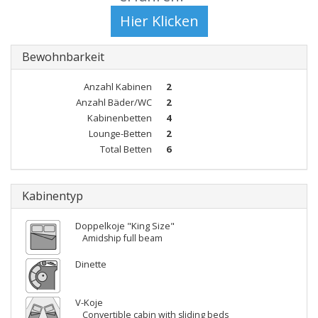
Bewohnbarkeit
Anzahl Kabinen
2
Anzahl Bäder/WC
2
Kabinenbetten
4
Lounge-Betten
2
Total Betten
6
Kabinentyp
Doppelkoje "King Size"
Amidship full beam
Dinette
V-Koje
Convertible cabin with sliding beds