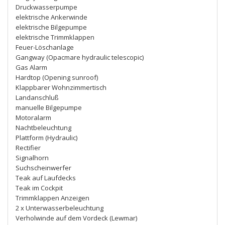
Druckwasserpumpe
elektrische Ankerwinde
elektrische Bilgepumpe
elektrische Trimmklappen
Feuer-Löschanlage
Gangway (Opacmare hydraulic telescopic)
Gas Alarm
Hardtop (Opening sunroof)
Klappbarer Wohnzimmertisch
Landanschluß
manuelle Bilgepumpe
Motoralarm
Nachtbeleuchtung
Plattform (Hydraulic)
Rectifier
Signalhorn
Suchscheinwerfer
Teak auf Laufdecks
Teak im Cockpit
Trimmklappen Anzeigen
2 x Unterwasserbeleuchtung
Verholwinde auf dem Vordeck (Lewmar)