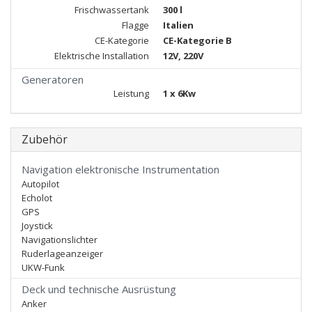
Frischwassertank
300 l
Flagge
Italien
CE-Kategorie
CE-Kategorie B
Elektrische Installation
12V, 220V
Generatoren
Leistung
1 x 6Kw
Zubehör
Navigation elektronische Instrumentation
Autopilot
Echolot
GPS
Joystick
Navigationslichter
Ruderlageanzeiger
UKW-Funk
Deck und technische Ausrüstung
Anker