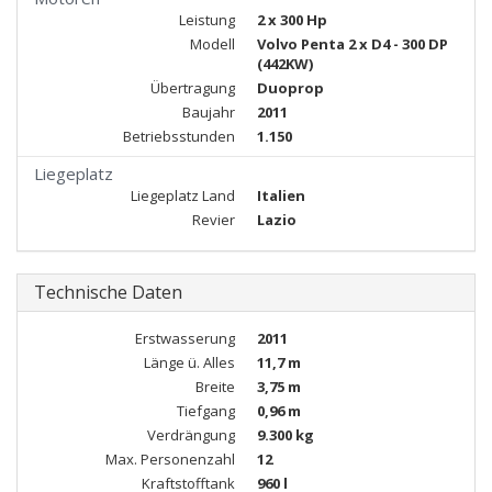
Leistung
2 x 300 Hp
Modell
Volvo Penta 2 x D4 - 300 DP
(442KW)
Übertragung
Duoprop
Baujahr
2011
Betriebsstunden
1.150
Liegeplatz
Liegeplatz Land
Italien
Revier
Lazio
Technische Daten
Erstwasserung
2011
Länge ü. Alles
11,7 m
Breite
3,75 m
Tiefgang
0,96 m
Verdrängung
9.300 kg
Max. Personenzahl
12
Kraftstofftank
960 l