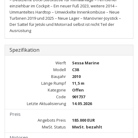
einziehbar im Cockpit – Ein neuer Fuß 2023, weitere 2014 –
Ummanteltes Hardtop – Umwickelte Innenkombüse – Neue
Turbinen 2019 und 2025 – Neue Lager – Manövrier-Joystick –
Der Sattel für Jetski und Motorrad selbst ist nicht Teil der
Ausrüstung
Spezifikation
Werft
Sessa Marine
Modell
C38
Baujahr
2010
Länge Rumpf
11,5 m
Kategorie
Offen
Code
901737
Letzte Aktualisierung
14.05.2026
Preis
Angebots Preis
185.000 EUR
MwSt. Status
MwSt. bezahlt
Motoren