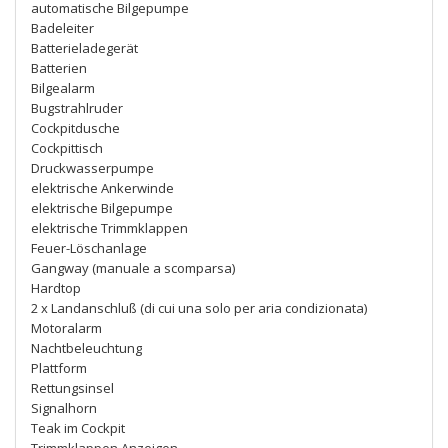
automatische Bilgepumpe
Badeleiter
Batterieladegerät
Batterien
Bilgealarm
Bugstrahlruder
Cockpitdusche
Cockpittisch
Druckwasserpumpe
elektrische Ankerwinde
elektrische Bilgepumpe
elektrische Trimmklappen
Feuer-Löschanlage
Gangway (manuale a scomparsa)
Hardtop
2 x Landanschluß (di cui una solo per aria condizionata)
Motoralarm
Nachtbeleuchtung
Plattform
Rettungsinsel
Signalhorn
Teak im Cockpit