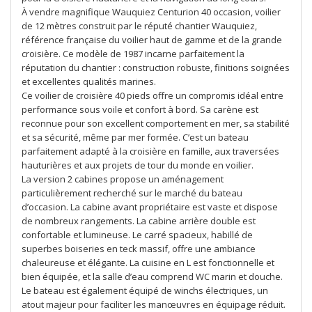
À vendre magnifique Wauquiez Centurion 40 occasion, voilier
de 12 mètres construit par le réputé chantier Wauquiez,
référence française du voilier haut de gamme et de la grande
croisière. Ce modèle de 1987 incarne parfaitement la
réputation du chantier : construction robuste, finitions soignées
et excellentes qualités marines.
Ce voilier de croisière 40 pieds offre un compromis idéal entre
performance sous voile et confort à bord. Sa carène est
reconnue pour son excellent comportement en mer, sa stabilité
et sa sécurité, même par mer formée. C’est un bateau
parfaitement adapté à la croisière en famille, aux traversées
hauturières et aux projets de tour du monde en voilier.
La version 2 cabines propose un aménagement
particulièrement recherché sur le marché du bateau
d’occasion. La cabine avant propriétaire est vaste et dispose
de nombreux rangements. La cabine arrière double est
confortable et lumineuse. Le carré spacieux, habillé de
superbes boiseries en teck massif, offre une ambiance
chaleureuse et élégante. La cuisine en L est fonctionnelle et
bien équipée, et la salle d’eau comprend WC marin et douche.
Le bateau est également équipé de winchs électriques, un
atout majeur pour faciliter les manœuvres en équipage réduit.