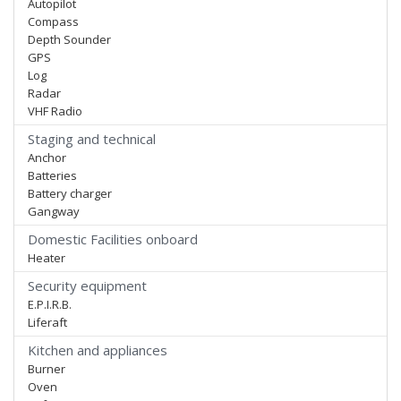
Autopilot
Compass
Depth Sounder
GPS
Log
Radar
VHF Radio
Staging and technical
Anchor
Batteries
Battery charger
Gangway
Domestic Facilities onboard
Heater
Security equipment
E.P.I.R.B.
Liferaft
Kitchen and appliances
Burner
Oven