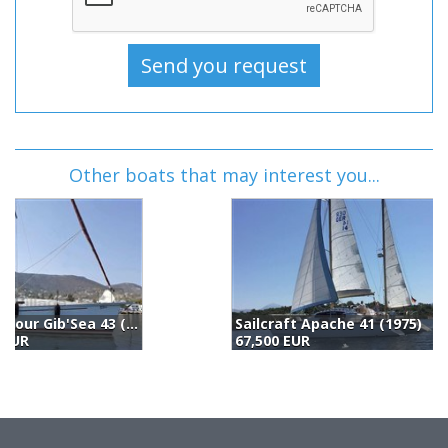
Other boats that may interest you...
Sailcraft Apache 41 (1975)
B
67,500 EUR
6