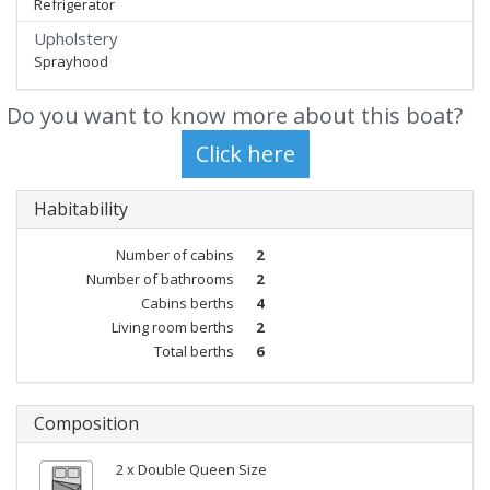
Refrigerator
Upholstery
Sprayhood
Do you want to know more about this boat?
Habitability
Number of cabins
2
Number of bathrooms
2
Cabins berths
4
Living room berths
2
Total berths
6
Composition
2 x Double Queen Size