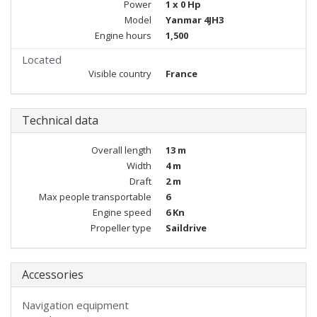
Power
1 x 0 Hp
Model
Yanmar 4JH3
Engine hours
1,500
Located
Visible country
France
Technical data
Overall length
13 m
Width
4 m
Draft
2 m
Max people transportable
6
Engine speed
6 Kn
Propeller type
Saildrive
Accessories
Navigation equipment