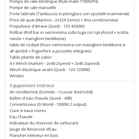
Pompe de cale électrique (Rule-mate 1100GPH)
Pompe de cale manuelle
Porte latérale (Tambuccio in plexiglass con sportelli incernierati)
Prise de quai (Marinco - 2x32A Servizi + Aria condizionata)
Propulseur d'étrave (Quick - 12V 4300W)
Rollbar (Roll bar in vetroresina sulla tuga con spryhood + scotta
randa + maniglioni tientibene)
table de cockpit (Fisso vetroresina con maniglioni tientibene e
ali apribili + Frigorifero a pozzetto integrato)
Table pliante de salon
4 x Winch (Harken - 2x40 2speed + 2x46 2speed)
Winch électrique avant (Quick - 12V 1200W)
Windex
Equipement intérieur
Air conditionné (Dometic - Cruisair (hot/cold))
Ballon d'eau chaude (Quick - 40lt)
Convertisseur (D.World - 1000W 2 output)
Cuve à eaux noires
Eau Chaude
Indicateur du réservoir de carburant
Jauge de Réservoir d’Eau
Plancher intérieur en bois