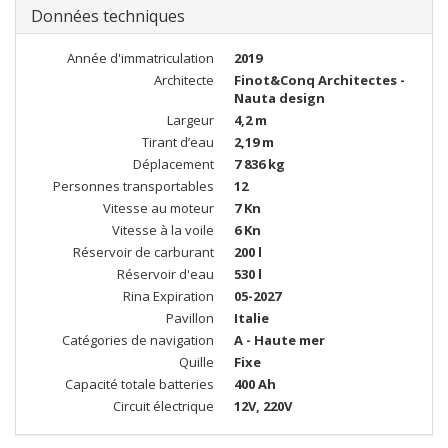
Données techniques
Année d'immatriculation
2019
Architecte
Finot&Conq Architectes -
Nauta design
Largeur
4,2 m
Tirant d’eau
2,19 m
Déplacement
7 836 kg
Personnes transportables
12
Vitesse au moteur
7 Kn
Vitesse à la voile
6 Kn
Réservoir de carburant
200 l
Réservoir d'eau
530 l
Rina Expiration
05-2027
Pavillon
Italie
Catégories de navigation
A - Haute mer
Quille
Fixe
Capacité totale batteries
400 Ah
Circuit électrique
12V, 220V