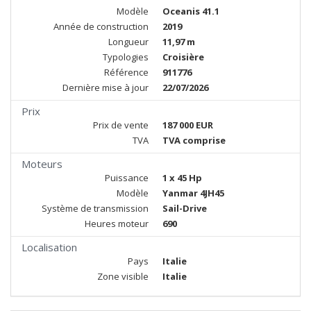
Modèle
Oceanis 41.1
Année de construction
2019
Longueur
11,97 m
Typologies
Croisière
Référence
911776
Dernière mise à jour
22/07/2026
Prix
Prix de vente
187 000 EUR
TVA
TVA comprise
Moteurs
Puissance
1 x 45 Hp
Modèle
Yanmar 4JH45
Système de transmission
Sail-Drive
Heures moteur
690
Localisation
Pays
Italie
Zone visible
Italie