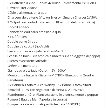
6 x Batteries (Exide - Servizi 4x100Ah + Avviamento 1x100Ah +
BowThruster 2x50Ah)
Câble d’alimentation à quai
Chargeur de batterie (Victron Energy - Smarth Charger 2V 50Ah
3 Output con controllo da remoto Bluetooth dello stato di ca)
Cockpit en teck
Connexion eau sous pression à quai
6 x Défenses
Double barre à roue
Douche de cockpit (hot/cold)
Eau sous pression (Jabsco - Par-Max 3.5)
Echelle de bain (Telescopica a ribalta sulla spiaggetta di poppa)
Filières avec sortie latèrale
Gréement monotoron
Guindeau électrique (Quick - 12V 1200W)
Moniteur de batterie (Sistema VICTRON Bluetooth + Quadro
Beneteau)
2 x Panneau solaire (Eco-Worthy - 2 x Pannelli fotovoltaici
amovibili 130W con regolatore di carica 60A 12V/24V)
Plateforme arrière (Plancetta apribile elettricamente a poppa)
Pompe à Eau de Mer (A pedale in cucina)
Pompe de cale automatique (Rule-mate 1100GPH)