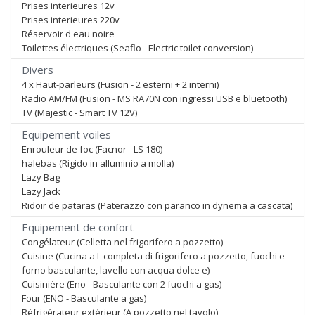
Prises interieures 12v
Prises interieures 220v
Réservoir d'eau noire
Toilettes électriques (Seaflo - Electric toilet conversion)
Divers
4 x Haut-parleurs (Fusion - 2 esterni + 2 interni)
Radio AM/FM (Fusion - MS RA70N con ingressi USB e bluetooth)
TV (Majestic - Smart TV 12V)
Equipement voiles
Enrouleur de foc (Facnor - LS 180)
halebas (Rigido in alluminio a molla)
Lazy Bag
Lazy Jack
Ridoir de pataras (Paterazzo con paranco in dynema a cascata)
Equipement de confort
Congélateur (Celletta nel frigorifero a pozzetto)
Cuisine (Cucina a L completa di frigorifero a pozzetto, fuochi e
forno basculante, lavello con acqua dolce e)
Cuisinière (Eno - Basculante con 2 fuochi a gas)
Four (ENO - Basculante a gas)
Réfrigérateur extérieur (A pozzetto nel tavolo)