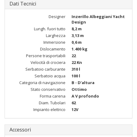
Dati Tecnici
Designer
Inzerillo Albeggiani Yacht
Design
Lungh. fuori tutto
8,2 m
Larghezza
3,13 m
Immersione
0,6 m
Dislocamento
1.400 kg
Persone trasportabili
22
Velocità di crociera
22 Kn
Serbatoio carburante
310 l
Serbatoio acqua
100 l
Categoria di navigazione
B - D’altura
Stato conservativo
Ottimo
Forma carena
A V profondo
Diam. Tubolari
62
Impianto elettrico
12V
Accessori