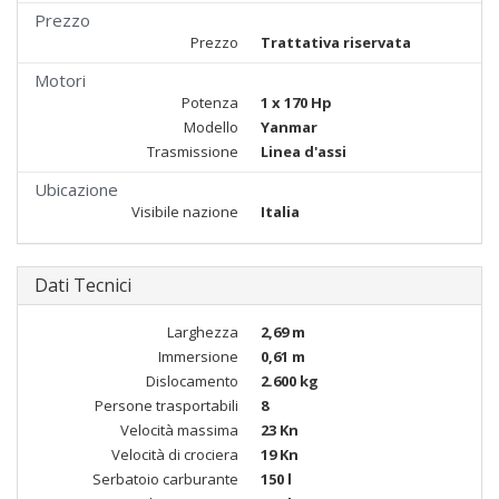
Prezzo
Prezzo
Trattativa riservata
Motori
Potenza
1 x 170 Hp
Modello
Yanmar
Trasmissione
Linea d'assi
Ubicazione
Visibile nazione
Italia
Dati Tecnici
Larghezza
2,69 m
Immersione
0,61 m
Dislocamento
2.600 kg
Persone trasportabili
8
Velocità massima
23 Kn
Velocità di crociera
19 Kn
Serbatoio carburante
150 l