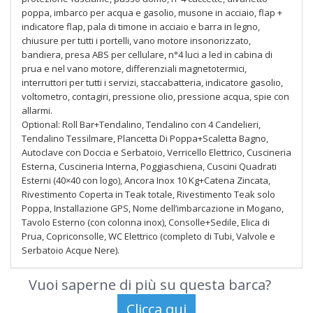
poppa, imbarco per acqua e gasolio, musone in acciaio, flap +
indicatore flap, pala di timone in acciaio e barra in legno,
chiusure per tutti i portelli, vano motore insonorizzato,
bandiera, presa ABS per cellulare, n°4 luci a led in cabina di
prua e nel vano motore, differenziali magnetotermici,
interruttori per tutti i servizi, staccabatteria, indicatore gasolio,
voltometro, contagiri, pressione olio, pressione acqua, spie con
allarmi.
Optional: Roll Bar+Tendalino, Tendalino con 4 Candelieri,
Tendalino Tessilmare, Plancetta Di Poppa+Scaletta Bagno,
Autoclave con Doccia e Serbatoio, Verricello Elettrico, Cuscineria
Esterna, Cuscineria Interna, Poggiaschiena, Cuscini Quadrati
Esterni (40×40 con logo), Ancora Inox 10 Kg+Catena Zincata,
Rivestimento Coperta in Teak totale, Rivestimento Teak solo
Poppa, Installazione GPS, Nome dell’imbarcazione in Mogano,
Tavolo Esterno (con colonna inox), Consolle+Sedile, Elica di
Prua, Copriconsolle, WC Elettrico (completo di Tubi, Valvole e
Serbatoio Acque Nere).
Vuoi saperne di più su questa barca?