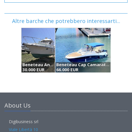
Altre barche che potrebbero interessarti...
Beneteau Antares 805 (1991)
Beneteau Cap Camarat 8.5 Wa (2012)
30.000 EUR
66.000 EUR
6
About Us
Digibusiness srl
Viale Libertà 10