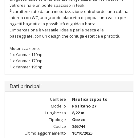
vetroresina e un ponte spazioso in teak.
È caratterizzato da una motorizzazione entrobordo, una cabina
interna con WC, una grande plancetta di poppa, una vasca per
oggetti bagnati e la possibilità di guida a barra.
L'imbarcazione è versatile, ideale per la pesca e le
passeggiate, con un design che coniuga estetica e praticità.
Motorizzazione:
1 x Yanmar 110hp
1 x Yanmar 170hp
1 x Yanmar 195hp
Dati principali
Cantiere
Nautica Esposito
Modello
Positano 27
Lunghezza
8,22 m
Tipologie
Gozzo
Codice
865744
Ultimo aggiornamento
10/10/2025