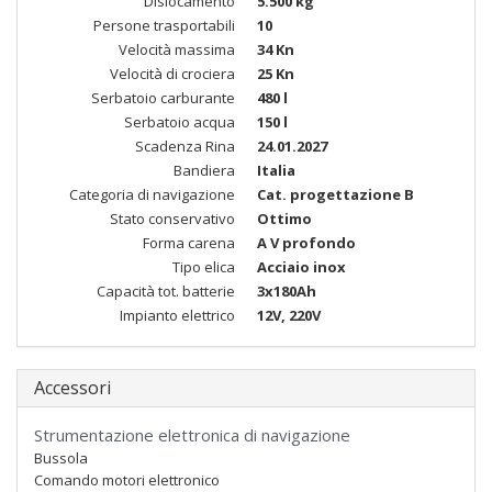
Dislocamento
5.500 kg
Persone trasportabili
10
Velocità massima
34 Kn
Velocità di crociera
25 Kn
Serbatoio carburante
480 l
Serbatoio acqua
150 l
Scadenza Rina
24.01.2027
Bandiera
Italia
Categoria di navigazione
Cat. progettazione B
Stato conservativo
Ottimo
Forma carena
A V profondo
Tipo elica
Acciaio inox
Capacità tot. batterie
3x180Ah
Impianto elettrico
12V, 220V
Accessori
Strumentazione elettronica di navigazione
Bussola
Comando motori elettronico