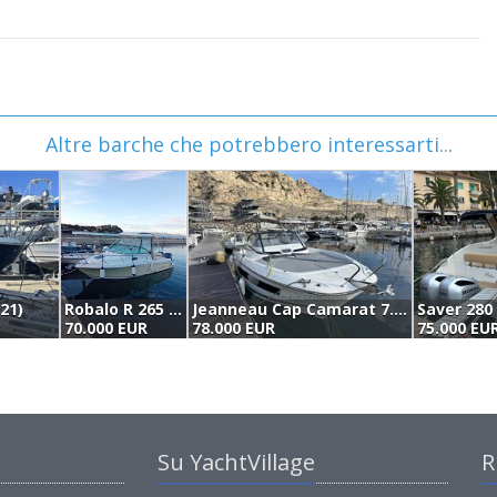
Altre barche che potrebbero interessarti...
21)
Robalo R 265 (2007)
Jeanneau Cap Camarat 7.5 Wa S3 (2022)
70.000 EUR
78.000 EUR
75.000 EU
Su YachtVillage
R