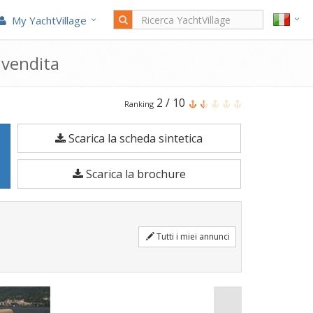
My YachtVillage
 vendita
Il
2
/
10
Ranking
BWA
Scarica la scheda sintetica
Sport
26’
Scarica la brochure
Gto
è
una
Tutti i miei annunci
Barca
a
motore
di