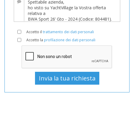
Barche,
Barca
In
vendita,
Accetto il
trattamento dei dati personali
Barche
Accetto la
profilazione dei dati personali
Nuovo,
Barca
a
motore
In
vendita,
Barca
a
motore
Nuovo,
Barche