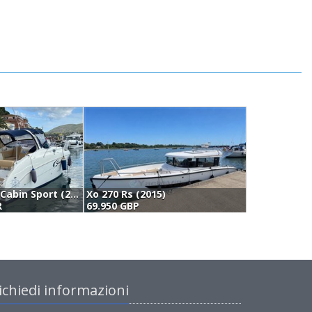
Saver 280 Cabin Sport (2010)
Xo 270 Rs (2015)
R
69.950 GBP
7
ichiedi informazioni