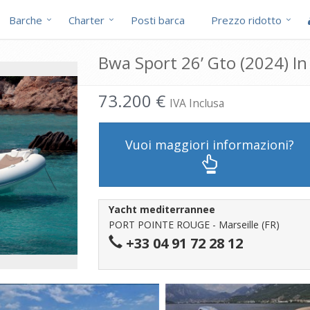
Barche
Charter
Posti barca
Prezzo ridotto
Bwa Sport 26’ Gto (2024) In
73.200 €
IVA Inclusa
Vuoi maggiori informazioni?
Yacht mediterrannee
PORT POINTE ROUGE - Marseille (FR)
+33 04 91 72 28 12