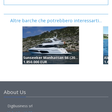
Altre barche che potrebbero interessarti...
Almtrawler Delfino 65 (2015)
A
1.650.000 EUR
1
About Us
Digibusiness srl