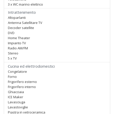
3 x WC marino elettrico
Intrattenimento
Altoparlanti
Antenna Satellitare TV
Decoder satellite
DVD
Home Theater
Impianto TV
Radio AM/FM
Stereo
5 x TV
Cucina ed elettrodomestici
Congelatore
Forno
Frigorifero esterno
Frigorifero interno
Ghiacciaia
ICE Maker
Lavasciuga
Lavastoviglie
Piastra in vetroceramica