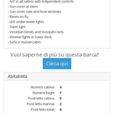
- A/C in all cabins with indipendent controls
- Sun cover at stern
- Sun cover side and bow windows
- Bimini on fly
- LED under water lights
- Stern light
- Venetian blinds and mosquito nets
- Dimmer lights in lower deck
- Safe in mastercabin
Vuoi saperne di più su questa barca?
Abitabilità
Numero cabine
4
Numero bagni
3
Posti letto cabina
8
Posti letto marinai
2
Posti letto totali
8