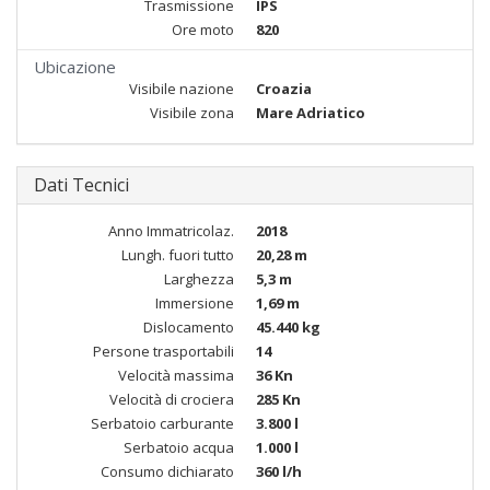
Trasmissione
IPS
Ore moto
820
Ubicazione
Visibile nazione
Croazia
Visibile zona
Mare Adriatico
Dati Tecnici
Anno Immatricolaz.
2018
Lungh. fuori tutto
20,28 m
Larghezza
5,3 m
Immersione
1,69 m
Dislocamento
45.440 kg
Persone trasportabili
14
Velocità massima
36 Kn
Velocità di crociera
285 Kn
Serbatoio carburante
3.800 l
Serbatoio acqua
1.000 l
Consumo dichiarato
360 l/h