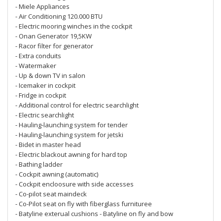
- Miele Appliances
- Air Conditioning 120.000 BTU
- Electric mooring winches in the cockpit
- Onan Generator 19,5KW
- Racor filter for generator
- Extra conduits
- Watermaker
- Up & down TV in salon
- Icemaker in cockpit
- Fridge in cockpit
- Additional control for electric searchlight
- Electric searchlight
- Hauling-launching system for tender
- Hauling-launching system for jetski
- Bidet in master head
- Electric blackout awning for hard top
- Bathing ladder
- Cockpit awning (automatic)
- Cockpit encloosure with side accesses
- Co-pilot seat maindeck
- Co-Pilot seat on fly with fiberglass furnituree
- Batyline exterual cushions - Batyline on fly and bow