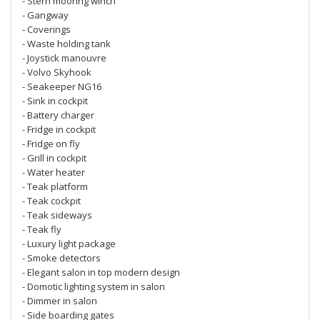
- Stern mooring winch
- Gangway
- Coverings
- Waste holding tank
- Joystick manouvre
- Volvo Skyhook
- Seakeeper NG16
- Sink in cockpit
- Battery charger
- Fridge in cockpit
- Fridge on fly
- Grill in cockpit
- Water heater
- Teak platform
- Teak cockpit
- Teak sideways
- Teak fly
- Luxury light package
- Smoke detectors
- Elegant salon in top modern design
- Domotic lighting system in salon
- Dimmer in salon
- Side boarding gates