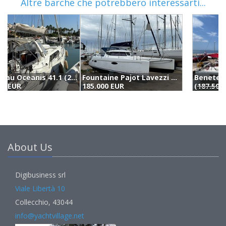
Altre barche che potrebbero interessarti...
Beneteau Oceanis 40.1 (2021)
(
187.500 €
) 175.000 EUR
1
About Us
Digibusiness srl
Viale Libertà 10
Collecchio, 43044
info@yachtvillage.net