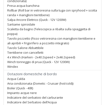
condizionata)
Presa acqua banchina
Rollbar (Roll bar in vetroresina sulla tuga con spryhood + scotta
randa + maniglioni tientibene)
Salpa Ancore Elettrico (Quick - 12V 1200W)
Sartiame spiroidale
Scaletta da bagno (Telescopica a ribalta sulla spiaggetta di
poppa)
Tavolo pozzetto (Fisso vetroresina con maniglioni tientibene e
ali apribili + Frigorifero a pozzetto integrato)
Tavolo Salone Abbattibile
Tientibene con cancelletti
4 x Winch (Harken - 2x40 2speed + 2x46 2speed)
Winch tonneggio di prua (Quick - 12V 1200W)
Windex
Dotazioni domestiche di bordo
Acqua Calda
Aria condizionata (Dometic - Cruisair (hot/cold))
Boiler (Quick - 40lt)
Impianto acque nere
Indicatore del serbatoio del carburante
Indicatore del Serbatoio dell’Acqua