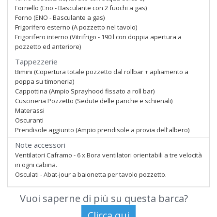
Fornello (Eno - Basculante con 2 fuochi a gas)
Forno (ENO - Basculante a gas)
Frigorifero esterno (A pozzetto nel tavolo)
Frigorifero interno (Vitrifrigo - 190 l con doppia apertura a
pozzetto ed anteriore)
Tappezzerie
Bimini (Copertura totale pozzetto dal rollbar + apliamento a
poppa su timoneria)
Cappottina (Ampio Sprayhood fissato a roll bar)
Cuscineria Pozzetto (Sedute delle panche e schienali)
Materassi
Oscuranti
Prendisole aggiunto (Ampio prendisole a provia dell'albero)
Note accessori
Ventilatori Caframo - 6 x Bora ventilatori orientabili a tre velocità
in ogni cabina.
Osculati - Abat-jour a baionetta per tavolo pozzetto.
Vuoi saperne di più su questa barca?