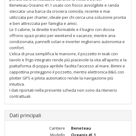
Beneteau Oceanis 41.1 usato con fiocco avvolgibile e randa
steccata: una barca da crociera comoda, recente e mai
utilizzata per charter, ideale per chi cerca una soluzione pronta
e ben attrezzata per famiglia e amici.
Le 3 cabine, la dinette trasformabile e il bagno con doccia
offrono spazi pratici per weekend e vacanze, mentre aria
condizionata, pannelli solari e inverter migliorano autonomia e
comfort.
L’elica di prua semplifica le manovre, il pozzetto in teak con
tavolo e frigo integrato rende più piacevole la vita all’aperto e la
piattaforma di poppa apribile facilita l’accesso al mare. Bimini e
cappottina proteggono il pozzetto, mentre elettronica B&G con
plotter GPS e pilota automatico rende la navigazione più
intuitiva.
I dati riportati nella presente scheda non sono da ritenersi
contrattuali.
Dati principali
Cantiere
Beneteau
Modello
Oceanis 41.1