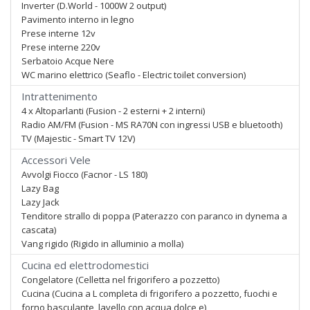
Inverter (D.World - 1000W 2 output)
Pavimento interno in legno
Prese interne 12v
Prese interne 220v
Serbatoio Acque Nere
WC marino elettrico (Seaflo - Electric toilet conversion)
Intrattenimento
4 x Altoparlanti (Fusion - 2 esterni + 2 interni)
Radio AM/FM (Fusion - MS RA70N con ingressi USB e bluetooth)
TV (Majestic - Smart TV 12V)
Accessori Vele
Avvolgi Fiocco (Facnor - LS 180)
Lazy Bag
Lazy Jack
Tenditore strallo di poppa (Paterazzo con paranco in dynema a
cascata)
Vang rigido (Rigido in alluminio a molla)
Cucina ed elettrodomestici
Congelatore (Celletta nel frigorifero a pozzetto)
Cucina (Cucina a L completa di frigorifero a pozzetto, fuochi e
forno basculante, lavello con acqua dolce e)