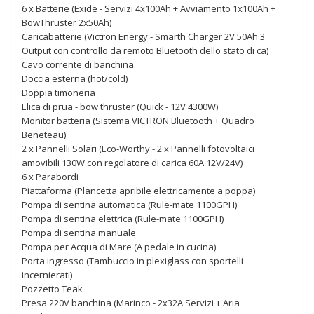
6 x Batterie (Exide - Servizi 4x100Ah + Avviamento 1x100Ah +
BowThruster 2x50Ah)
Caricabatterie (Victron Energy - Smarth Charger 2V 50Ah 3
Output con controllo da remoto Bluetooth dello stato di ca)
Cavo corrente di banchina
Doccia esterna (hot/cold)
Doppia timoneria
Elica di prua - bow thruster (Quick - 12V 4300W)
Monitor batteria (Sistema VICTRON Bluetooth + Quadro
Beneteau)
2 x Pannelli Solari (Eco-Worthy - 2 x Pannelli fotovoltaici
amovibili 130W con regolatore di carica 60A 12V/24V)
6 x Parabordi
Piattaforma (Plancetta apribile elettricamente a poppa)
Pompa di sentina automatica (Rule-mate 1100GPH)
Pompa di sentina elettrica (Rule-mate 1100GPH)
Pompa di sentina manuale
Pompa per Acqua di Mare (A pedale in cucina)
Porta ingresso (Tambuccio in plexiglass con sportelli
incernierati)
Pozzetto Teak
Presa 220V banchina (Marinco - 2x32A Servizi + Aria