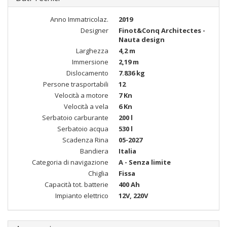
Anno Immatricolaz.
2019
Designer
Finot&Conq Architectes -
Nauta design
Larghezza
4,2 m
Immersione
2,19 m
Dislocamento
7.836 kg
Persone trasportabili
12
Velocità a motore
7 Kn
Velocità a vela
6 Kn
Serbatoio carburante
200 l
Serbatoio acqua
530 l
Scadenza Rina
05-2027
Bandiera
Italia
Categoria di navigazione
A - Senza limite
Chiglia
Fissa
Capacità tot. batterie
400 Ah
Impianto elettrico
12V, 220V