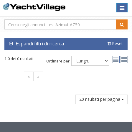
Toggle
naviga
Espandi filtri di ricerca
Reset
1-0 dei 0 risultati
Ordinare per:
«
»
20 risultati per pagina