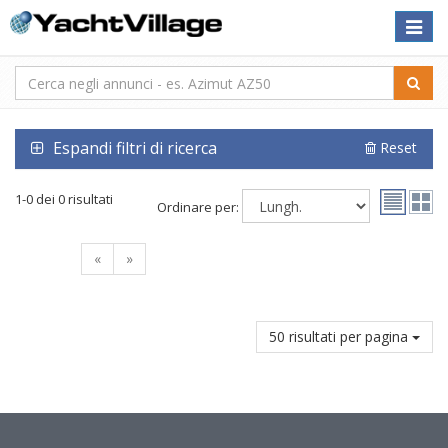
Toggle
naviga
Espandi filtri di ricerca
Reset
1-0 dei 0 risultati
Ordinare per:
«
»
50 risultati per pagina