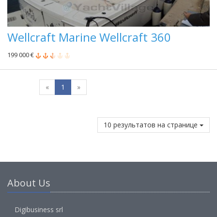
Wellcraft Marine Wellcraft 360
199 000 €
«
1
»
10 результатов на странице
About Us
Digibusiness srl