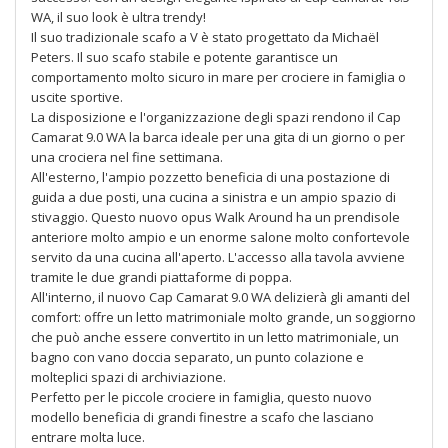
WA, il suo look è ultra trendy!
Il suo tradizionale scafo a V è stato progettato da Michaël
Peters. Il suo scafo stabile e potente garantisce un
comportamento molto sicuro in mare per crociere in famiglia o
uscite sportive.
La disposizione e l'organizzazione degli spazi rendono il Cap
Camarat 9.0 WA la barca ideale per una gita di un giorno o per
una crociera nel fine settimana.
All'esterno, l'ampio pozzetto beneficia di una postazione di
guida a due posti, una cucina a sinistra e un ampio spazio di
stivaggio. Questo nuovo opus Walk Around ha un prendisole
anteriore molto ampio e un enorme salone molto confortevole
servito da una cucina all'aperto. L'accesso alla tavola avviene
tramite le due grandi piattaforme di poppa.
All'interno, il nuovo Cap Camarat 9.0 WA delizierà gli amanti del
comfort: offre un letto matrimoniale molto grande, un soggiorno
che può anche essere convertito in un letto matrimoniale, un
bagno con vano doccia separato, un punto colazione e
molteplici spazi di archiviazione.
Perfetto per le piccole crociere in famiglia, questo nuovo
modello beneficia di grandi finestre a scafo che lasciano
entrare molta luce.