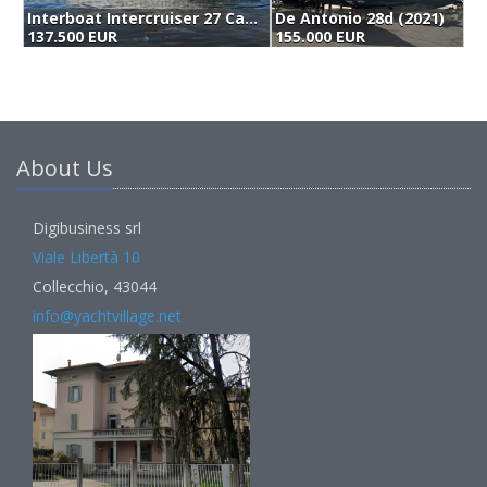
Interboat Intercruiser 27 Cabin (2020)
De Antonio 28d (2021)
137.500 EUR
155.000 EUR
1
About Us
Digibusiness srl
Viale Libertà 10
Collecchio, 43044
info@yachtvillage.net