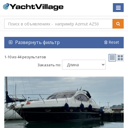
Toggle
naviga
Развернуть фильтр
Reset
1-10 из 44 результатов
Заказать по: