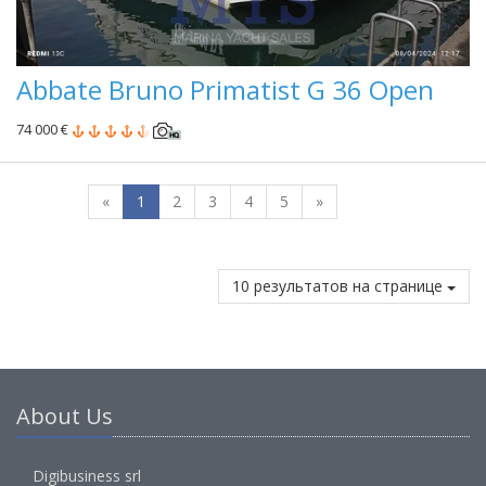
Abbate Bruno Primatist G 36 Open
74 000 €
«
1
2
3
4
5
»
10 результатов на странице
About Us
Digibusiness srl