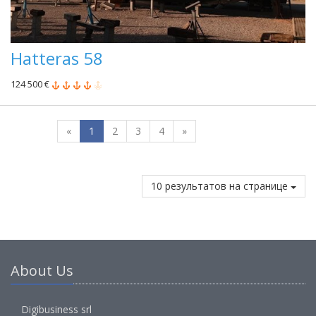
Hatteras 58
124 500 €
«
1
2
3
4
»
10 результатов на странице
About Us
Digibusiness srl