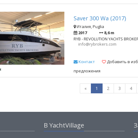
Saver 300 Wa (2017)
Италия, Puglia
2017
8,6 m
RYB - REVOLUTION YACHTS BROKE
info@rybrokers.com
Kонтакт
Добавить в из
предложения
«
1
2
3
4
В YachtVillage
З