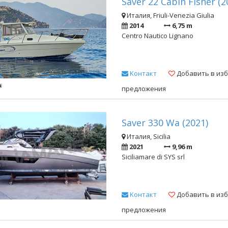
Saver 22 Cabin Fisher (2
Италия, Friuli-Venezia Giulia
2014
6,75 m
Centro Nautico Lignano
Kонтакт
Добавить в из
предложения
Saver 330 Wa (2021)
Италия, Sicilia
2021
9,96 m
Siciliamare di SYS srl
Kонтакт
Добавить в из
предложения