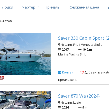
Лодки
Чартер
Причалы
Cниженная цена
ультатов
Saver 330 Cabin Sport (
Италия, Friuli-Venezia Giulia
2007
10,2 m
Marina Yachts S.r.l.
Kонтакт
Добавить в из
предложения
Saver 870 Wa (2024)
Италия, Lazio
2024
9 m