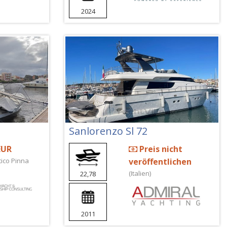
2024
Sanlorenzo Sl 72
EUR
Preis nicht
ico Pinna
veröffentlichen
(Italien)
22,78
2011