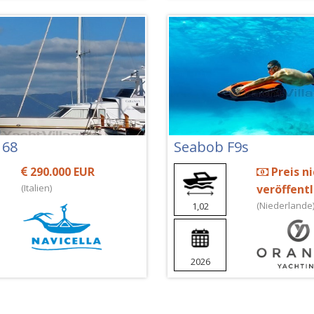
 68
Seabob F9s
290.000 EUR
Preis ni
(Italien)
veröffent
(Niederlande
1,02
2026