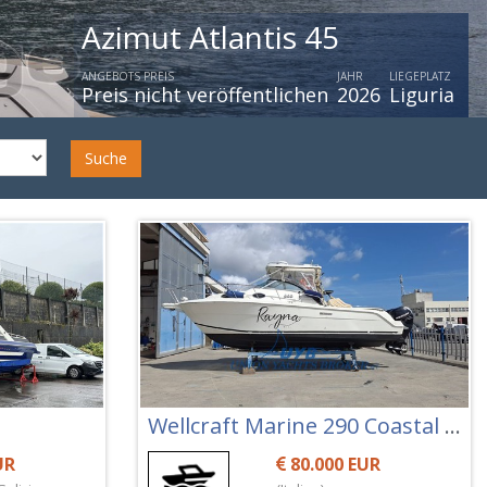
Azimut 66 Flybridge My 2
ANGEBOTS PREIS
JAHR
LIEGEPLATZ
Preis nicht veröffentlichen
2020
Italien
Suche
Wellcraft Marine 290 Coastal Fb
UR
80.000 EUR