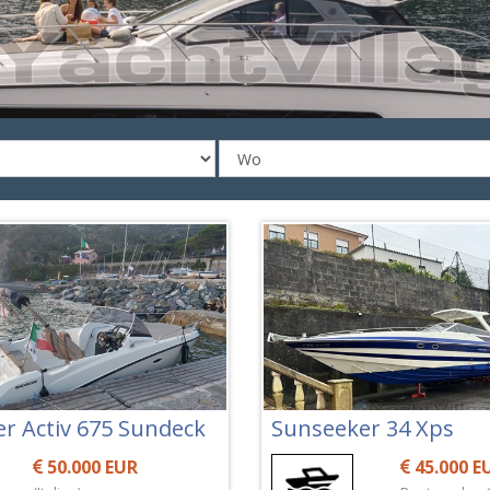
er Activ 675 Sundeck
Sunseeker 34 Xps
50.000 EUR
45.000 E