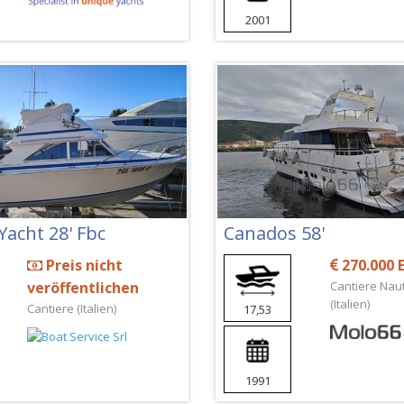
2001
acht 28' Fbc
Canados 58'
Preis nicht
270.000 
veröffentlichen
Cantiere Naut
(Italien)
Cantiere (Italien)
17,53
1991