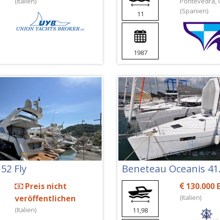
(Italien)
Pontevedra, 
(Spanien)
11
1987
52 Fly
Beneteau Oceanis 41
Preis nicht
130.000 
veröffentlichen
(Italien)
(Italien)
11,98