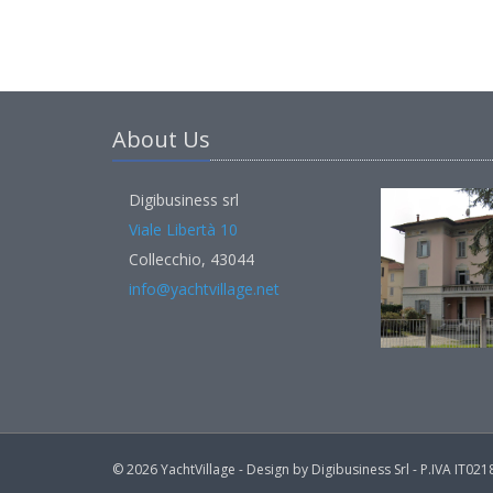
About Us
Digibusiness srl
Viale Libertà 10
Collecchio, 43044
info@yachtvillage.net
© 2026 YachtVillage - Design by Digibusiness Srl - P.IVA IT