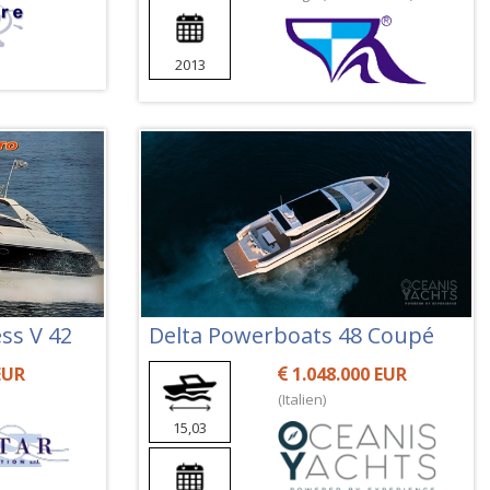
2013
ss V 42
Delta Powerboats 48 Coupé
EUR
1.048.000 EUR
(Italien)
15,03