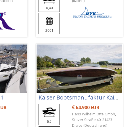
Galicien
(Italien)
8,48
2001
.1
Kaiser Bootsmanufaktur Kaiser 650
EUR
64.900 EUR
Hans Wilhelm Otte Gmbh,
Stover Straße 40, 21423
6,5
Drage (Deutschland)