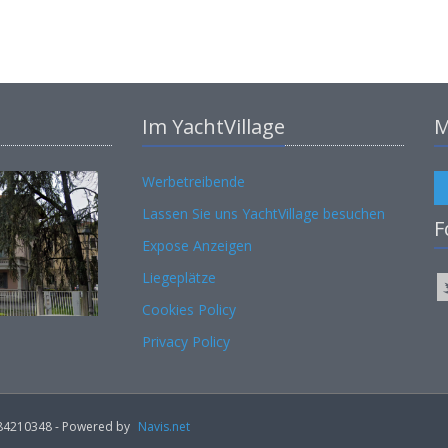
Im YachtVillage
M
Werbetreibende
Lassen Sie uns YachtVillage besuchen
F
Expose Anzeigen
Liegeplätze
Cookies Policy
Privacy Policy
02184210348 - Powered by
Navis.net