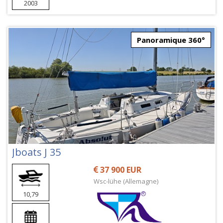
2003
Panoramique 360°
Jboats J 35
37 900 EUR
Wsc-lühe (Allemagne)
10,79