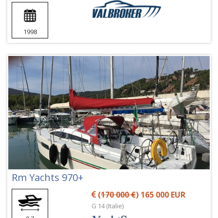
1998
Rm Yachts 970+
(
170 000 €
) 165 000 EUR
G 14 (Italie)