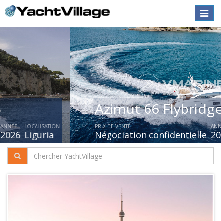
Toggle
naviga
Azimut 66 Flybridge My 2019
PRIX DE VENTE
ANNÉE
LOCALISATION
Négociation confidentielle
2020
Italie