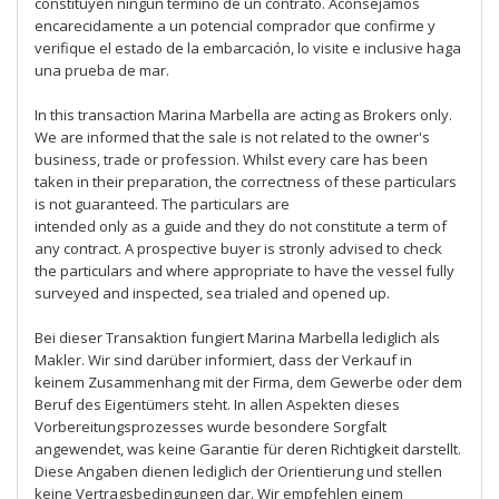
constituyen ningún término de un contrato. Aconsejamos
encarecidamente a un potencial comprador que confirme y
verifique el estado de la embarcación, lo visite e inclusive haga
una prueba de mar.
In this transaction Marina Marbella are acting as Brokers only.
We are informed that the sale is not related to the owner's
business, trade or profession. Whilst every care has been
taken in their preparation, the correctness of these particulars
is not guaranteed. The particulars are
intended only as a guide and they do not constitute a term of
any contract. A prospective buyer is stronly advised to check
the particulars and where appropriate to have the vessel fully
surveyed and inspected, sea trialed and opened up.
Bei dieser Transaktion fungiert Marina Marbella lediglich als
Makler. Wir sind darüber informiert, dass der Verkauf in
keinem Zusammenhang mit der Firma, dem Gewerbe oder dem
Beruf des Eigentümers steht. In allen Aspekten dieses
Vorbereitungsprozesses wurde besondere Sorgfalt
angewendet, was keine Garantie für deren Richtigkeit darstellt.
Diese Angaben dienen lediglich der Orientierung und stellen
keine Vertragsbedingungen dar. Wir empfehlen einem