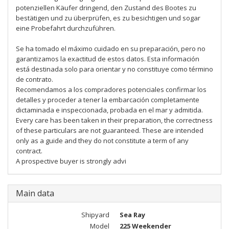
potenziellen Käufer dringend, den Zustand des Bootes zu
bestätigen und zu überprüfen, es zu besichtigen und sogar
eine Probefahrt durchzuführen.
Se ha tomado el máximo cuidado en su preparación, pero no
garantizamos la exactitud de estos datos. Esta información
está destinada solo para orientar y no constituye como término
de contrato.
Recomendamos a los compradores potenciales confirmar los
detalles y proceder a tener la embarcación completamente
dictaminada e inspeccionada, probada en el mar y admitida.
Every care has been taken in their preparation, the correctness
of these particulars are not guaranteed. These are intended
only as a guide and they do not constitute a term of any
contract.
A prospective buyer is strongly advi
Main data
Shipyard
Sea Ray
Model
225 Weekender