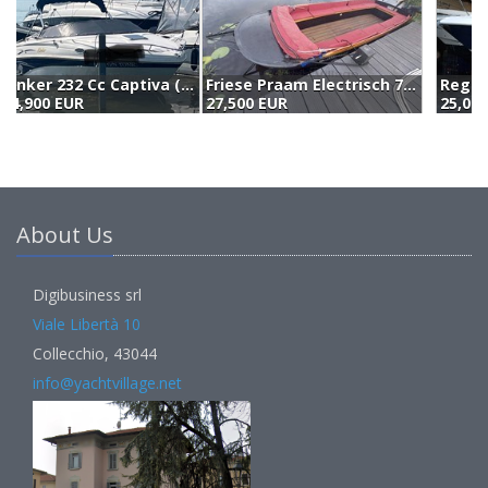
nker 232 Cc Captiva (2000)
Friese Praam Electrisch 7.30 (2005)
Regal Marine Commodore 242 (1999)
27,500 EUR
25,000 EUR
2
About Us
Digibusiness srl
Viale Libertà 10
Collecchio, 43044
info@yachtvillage.net