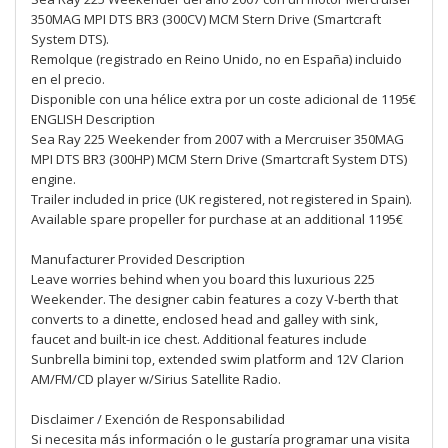
350MAG MPI DTS BR3 (300CV) MCM Stern Drive (Smartcraft
System DTS).
Remolque (registrado en Reino Unido, no en España) incluido
en el precio.
Disponible con una hélice extra por un coste adicional de 1195€
ENGLISH Description
Sea Ray 225 Weekender from 2007 with a Mercruiser 350MAG
MPI DTS BR3 (300HP) MCM Stern Drive (Smartcraft System DTS)
engine.
Trailer included in price (UK registered, not registered in Spain).
Available spare propeller for purchase at an additional 1195€
Manufacturer Provided Description
Leave worries behind when you board this luxurious 225
Weekender. The designer cabin features a cozy V-berth that
converts to a dinette, enclosed head and galley with sink,
faucet and built-in ice chest. Additional features include
Sunbrella bimini top, extended swim platform and 12V Clarion
AM/FM/CD player w/Sirius Satellite Radio.
Disclaimer / Exención de Responsabilidad
Si necesita más información o le gustaría programar una visita