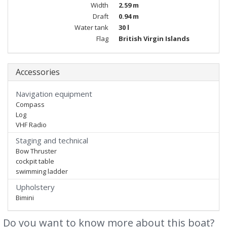
Width
2.59 m
Draft
0.94 m
Water tank
30 l
Flag
British Virgin Islands
Accessories
Navigation equipment
Compass
Log
VHF Radio
Staging and technical
Bow Thruster
cockpit table
swimming ladder
Upholstery
Bimini
Do you want to know more about this boat?