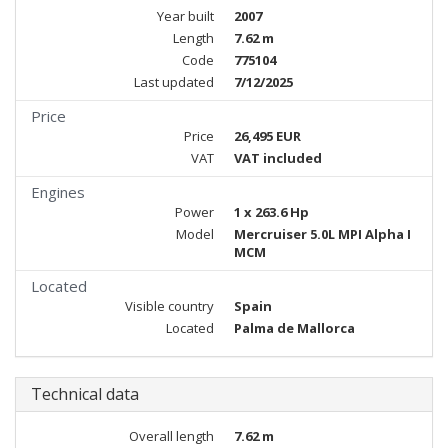
Year built
2007
Length
7.62 m
Code
775104
Last updated
7/12/2025
Price
Price
26,495 EUR
VAT
VAT included
Engines
Power
1 x 263.6 Hp
Model
Mercruiser 5.0L MPI Alpha I
MCM
Located
Visible country
Spain
Located
Palma de Mallorca
Technical data
Overall length
7.62 m