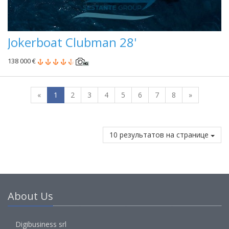
Jokerboat Clubman 28'
138 000 €
«
1
2
3
4
5
6
7
8
»
10 результатов на странице
About Us
Digibusiness srl